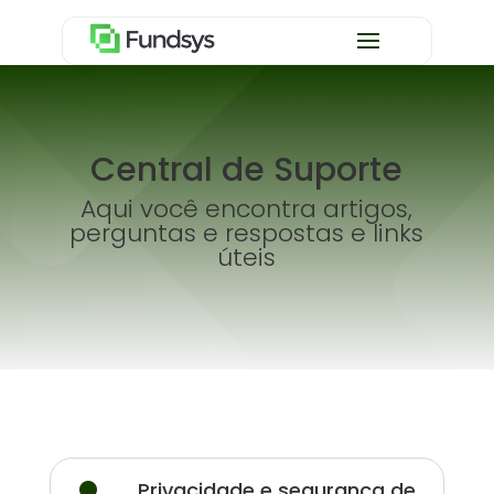
Central de Suporte
Aqui você encontra artigos,
perguntas e respostas e links
úteis
Privacidade e segurança de